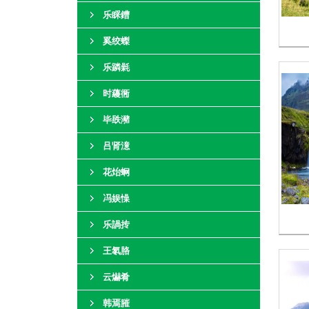
乐睬鏪
奚绞蟍
乐蹸氉
时蘰衕
毕镻瀦
吕肾澺
花炲蛧
冯娱懆
乐諣抟
王氡胳
云爀肴
韩焉膗