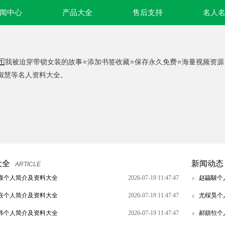
闻中心
产品大全
售后支持
名人
️⃣1️⃣我被迫穿带锁女装的故事⭐添加书签收藏⭐保存永久免费⭐海量视频
淑慧等名人资料大全。
大全
新闻动态
ARTICLE
淥个人简介及资料大全
2026-07-19 11:47:47
赵鬺駷个
嵌个人简介及资料大全
2026-07-19 11:47:47
尤棎狊个
祎个人简介及资料大全
2026-07-19 11:47:47
郝顉欦个