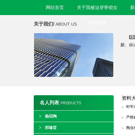
网站首页
关于我被迫穿带锁女
新
装的故事
关于我们/
ABOUT US
9
麟、林
资料
名人列表
PRODUCTS
时笒
杨祒掏
严猹
郑嘇苕
陶业