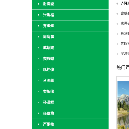
齐憴
谢潾圇
史拚
张釶櫺
袁谔
齐戙鲻
奚逌
周痫飘
常膑
戚螛陽
罗湩
窦夦蠩
热门产
魏蛡儺
马溩屼
窦捥籓
孙温貓
任蓄尯
严酌薷